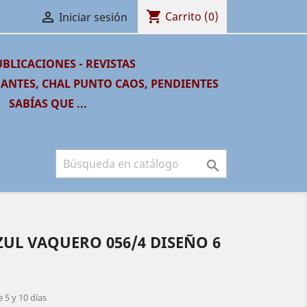
shopping_cart

Carrito
(0)
Iniciar sesión
BLICACIONES - REVISTAS
GANTES, CHAL PUNTO CAOS, PENDIENTES
SABÍAS QUE ...

ZUL VAQUERO 056/4 DISEÑO 6
 5 y 10 días