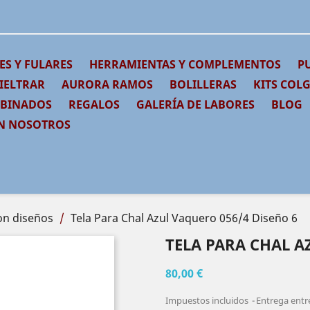
ES Y FULARES
HERRAMIENTAS Y COMPLEMENTOS
PU
IELTRAR
AURORA RAMOS
BOLILLERAS
KITS COL
MBINADOS
REGALOS
GALERÍA DE LABORES
BLOG
N NOSOTROS
on diseños
Tela Para Chal Azul Vaquero 056/4 Diseño 6
TELA PARA CHAL A
80,00 €
Impuestos incluidos
Entrega entre