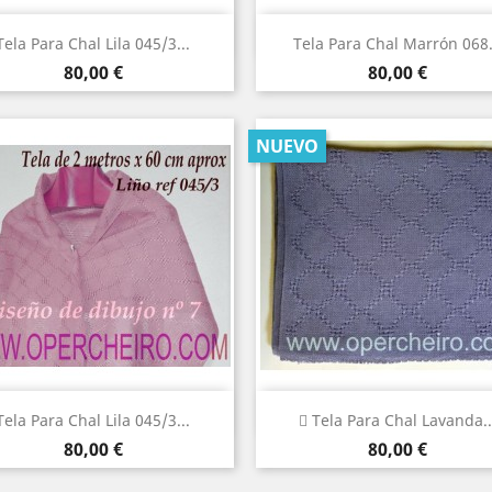
Vista rápida
Vista rápida


Tela Para Chal Lila 045/3...
Tela Para Chal Marrón 068.
Precio
Precio
80,00 €
80,00 €
NUEVO
Vista rápida
Vista rápida


Tela Para Chal Lila 045/3...
 Tela Para Chal Lavanda..
Precio
Precio
80,00 €
80,00 €