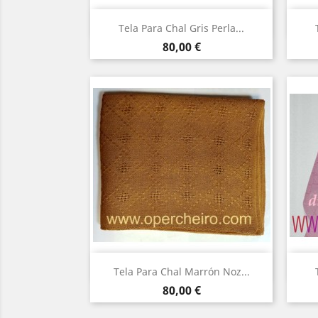
Vista rápida

Tela Para Chal Gris Perla...
Precio
80,00 €
Vista rápida

Tela Para Chal Marrón Noz...
Precio
80,00 €