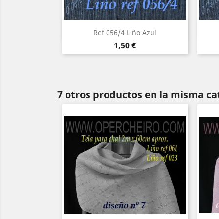
Vista rápida

Ref 056/4 Liño Azul
Precio
1,50 €
7 otros productos en la misma ca