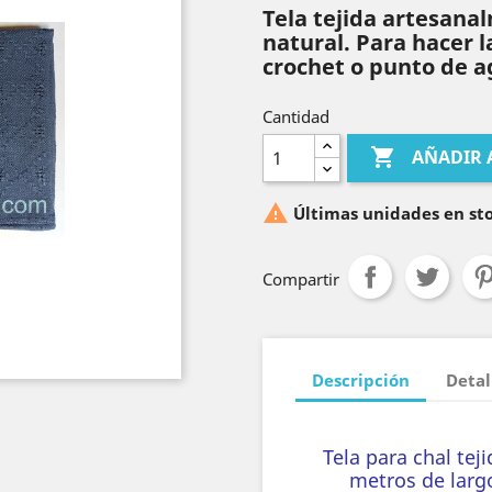
Tela tejida artesana
natural. Para hacer la
crochet o punto de a
Cantidad

AÑADIR 

Últimas unidades en st
Compartir
Descripción
Detal
Tela para chal tej
metros de larg