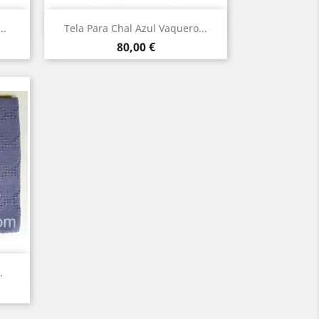
Vista rápida

..
Tela Para Chal Azul Vaquero...
Precio
80,00 €
.