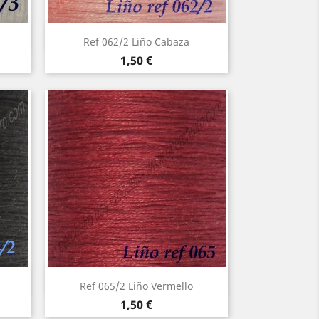
Vista rápida

Ref 062/2 Liño Cabaza
Precio
1,50 €
Vista rápida

Ref 065/2 Liño Vermello
Precio
1,50 €