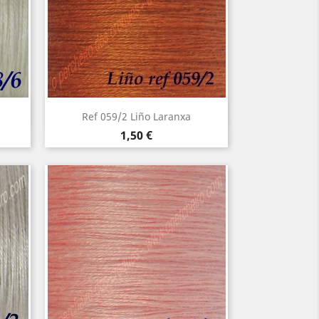
Vista rápida

Ref 059/2 Liño Laranxa
Precio
1,50 €