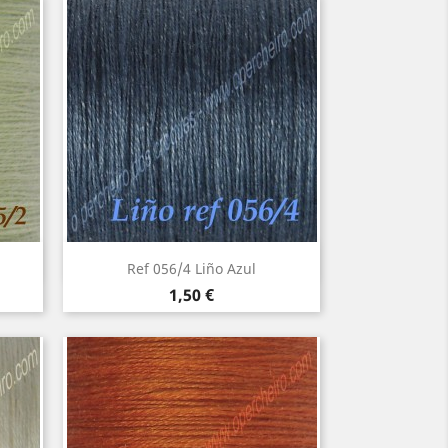
Vista rápida

Ref 056/4 Liño Azul
Precio
1,50 €