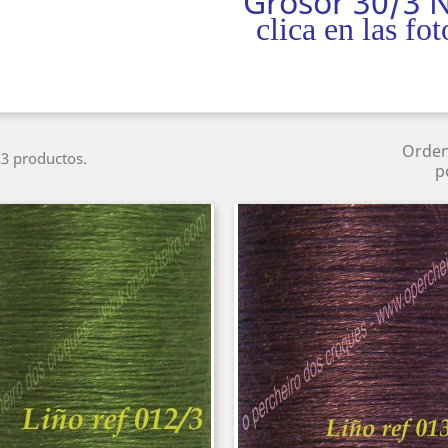
Grosor 30/3
clica en las fot
Orde
3 productos.
p