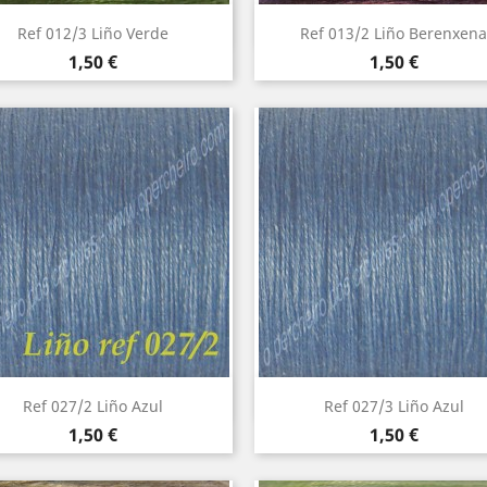
Vista rápida
Vista rápida


Ref 012/3 Liño Verde
Ref 013/2 Liño Berenxena
Precio
Precio
1,50 €
1,50 €
Vista rápida
Vista rápida


Ref 027/2 Liño Azul
Ref 027/3 Liño Azul
Precio
Precio
1,50 €
1,50 €