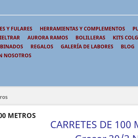
ES Y FULARES
HERRAMIENTAS Y COMPLEMENTOS
PU
IELTRAR
AURORA RAMOS
BOLILLERAS
KITS COL
MBINADOS
REGALOS
GALERÍA DE LABORES
BLOG
N NOSOTROS
ros
00 METROS
CARRETES DE 100