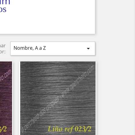
 Nm
os
nar
Nombre, A a Z

or: