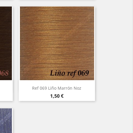
Vista rápida

Ref 069 Liño Marrón Noz
Precio
1,50 €