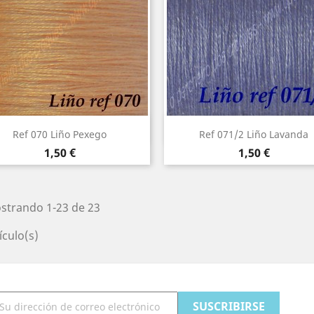
Vista rápida
Vista rápida


Ref 070 Liño Pexego
Ref 071/2 Liño Lavanda
Precio
Precio
1,50 €
1,50 €
strando 1-23 de 23
ículo(s)