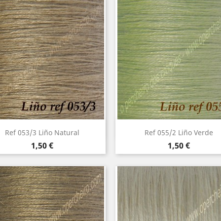
Vista rápida
Vista rápida


Ref 053/3 Liño Natural
Ref 055/2 Liño Verde
Precio
Precio
1,50 €
1,50 €