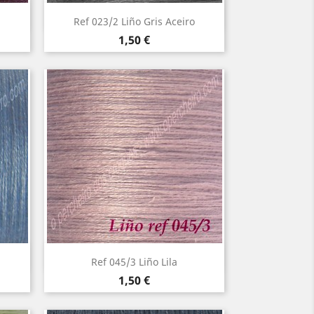
Vista rápida

Ref 023/2 Liño Gris Aceiro
Precio
1,50 €
Vista rápida

Ref 045/3 Liño Lila
Precio
1,50 €