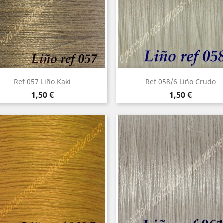
Vista rápida
Vista rápida


Ref 057 Liño Kaki
Ref 058/6 Liño Crudo
Precio
Precio
1,50 €
1,50 €