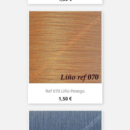
Ref 070 Liño Pexego
Precio
1,50 €