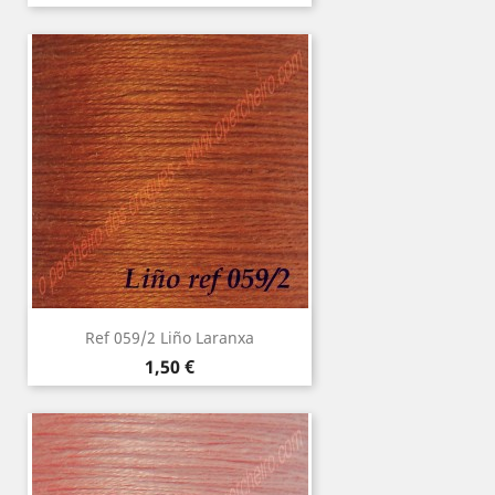
Ref 059/2 Liño Laranxa
Precio
1,50 €