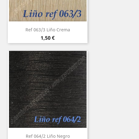
Ref 063/3 Liño Crema
Precio
1,50 €
Ref 064/2 Liño Negro