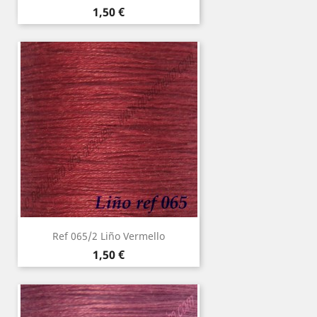
Precio
1,50 €
Ref 065/2 Liño Vermello
Precio
1,50 €