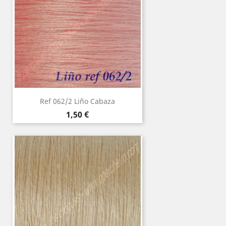
Ref 062/2 Liño Cabaza
Precio
1,50 €