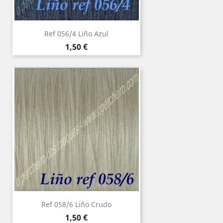
Ref 056/4 Liño Azul
Precio
1,50 €
Ref 058/6 Liño Crudo
Precio
1,50 €