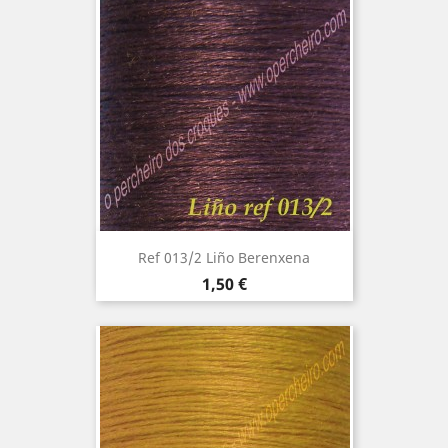
Ref 013/2 Liño Berenxena
Precio
1,50 €