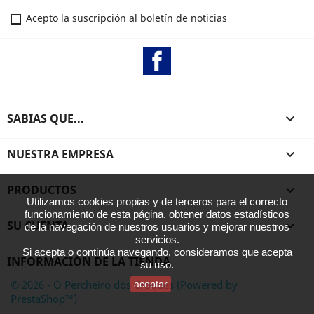
Acepto la suscripción al boletín de noticias
Facebook
SABIAS QUE...

NUESTRA EMPRESA

PRODUCTOS

Utilizamos cookies propias y de terceros para el correcto
funcionamiento de esta página, obtener datos estadísticos
SU CUENTA

de la navegación de nuestros usuarios y mejorar nuestros
servicios.
Si acepta o continúa navegando, consideramos que acepta
INFORMACIÓN DE LA TIENDA
su uso.
© 2026 - O Percheiro dos Croques (Powered by
aceptar
PrestaShop™)