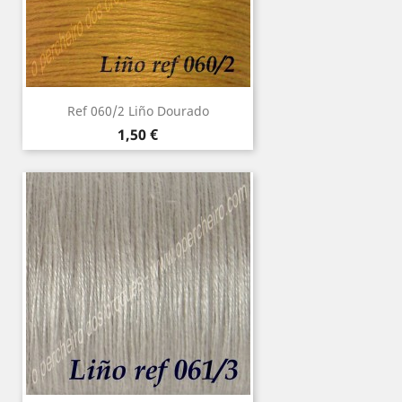
Ref 060/2 Liño Dourado
Precio
1,50 €