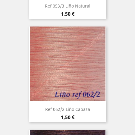
Ref 053/3 Liño Natural
Precio
1,50 €
Ref 062/2 Liño Cabaza
Precio
1,50 €