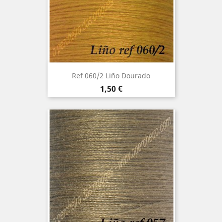
Ref 060/2 Liño Dourado
Precio
1,50 €