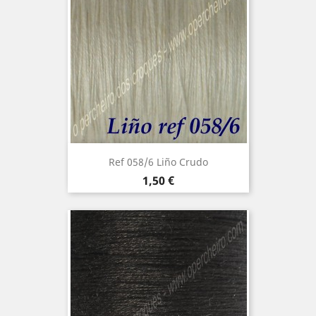
Ref 058/6 Liño Crudo
Precio
1,50 €