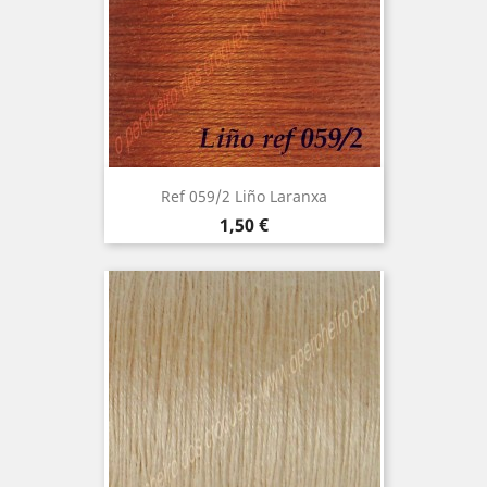
Ref 059/2 Liño Laranxa
Precio
1,50 €