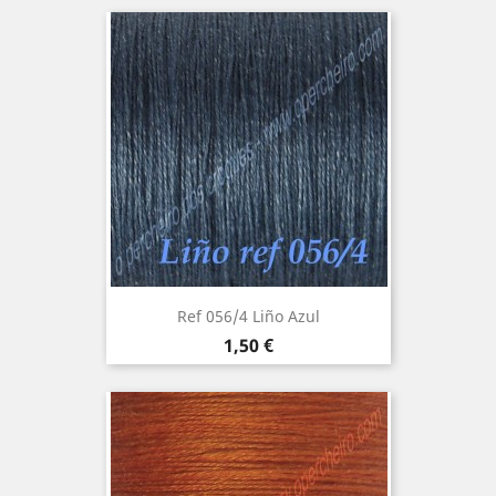
Ref 056/4 Liño Azul
Precio
1,50 €