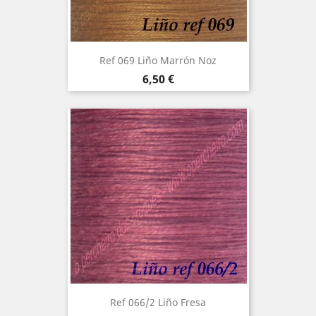
Ref 069 Liño Marrón Noz
Precio
6,50 €
Ref 066/2 Liño Fresa