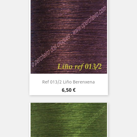
Ref 013/2 Liño Berenxena
Precio
6,50 €