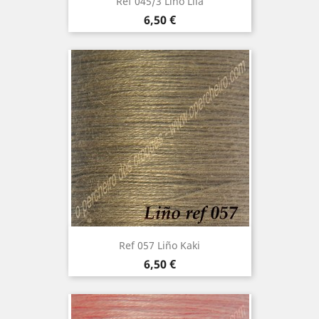
Ref 045/3 Liño Lila
Precio
6,50 €
Ref 057 Liño Kaki
Precio
6,50 €