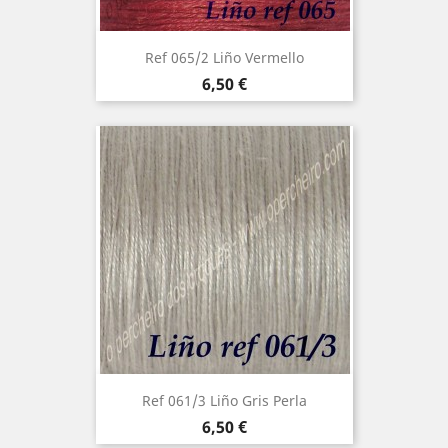
Ref 065/2 Liño Vermello
Precio
6,50 €
Ref 061/3 Liño Gris Perla
Precio
6,50 €