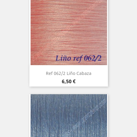
Ref 062/2 Liño Cabaza
Precio
6,50 €