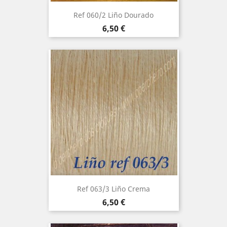
Ref 060/2 Liño Dourado
Precio
6,50 €
Ref 063/3 Liño Crema
Precio
6,50 €