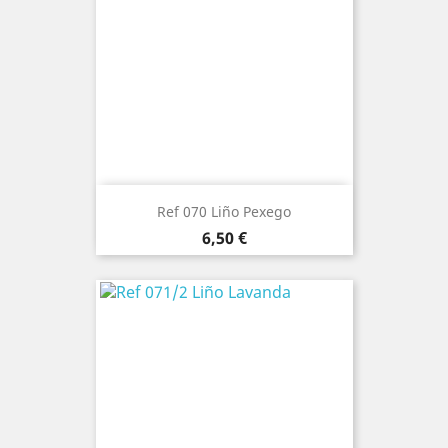
Ref 070 Liño Pexego
Precio
6,50 €