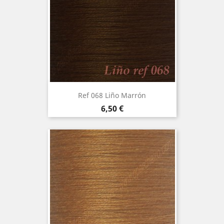
Ref 068 Liño Marrón
Precio
6,50 €