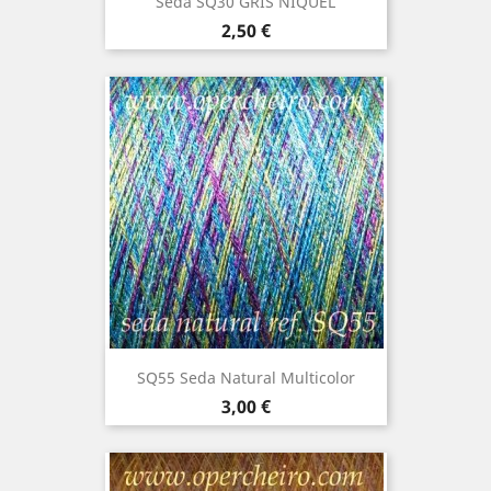
Seda SQ30 GRIS NÍQUEL
Precio
2,50 €
SQ55 Seda Natural Multicolor
Precio
3,00 €