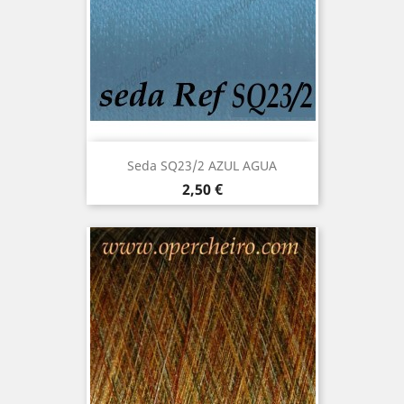
Seda SQ23/2 AZUL AGUA
Precio
2,50 €