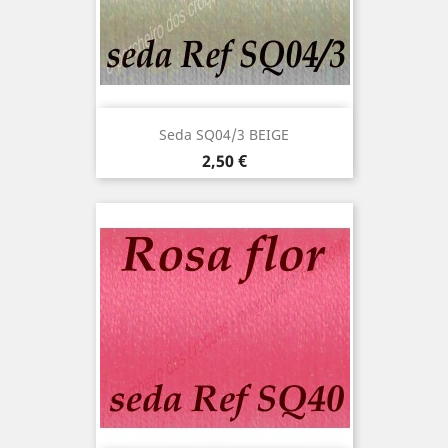
Seda SQ04/3 BEIGE
Precio
2,50 €