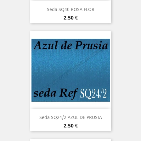
Seda SQ40 ROSA FLOR
Precio
2,50 €
Seda SQ24/2 AZUL DE PRUSIA
Precio
2,50 €