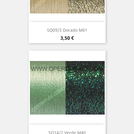
SQ09/3 Dorado M01
Precio
3,50 €
SQ14/2 Verde M40