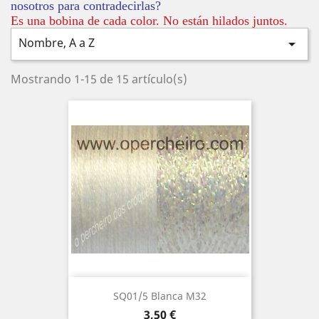
nosotros para contradecirlas?
Es una bobina de cada color. No están hilados juntos.
Nombre, A a Z

Mostrando 1-15 de 15 artículo(s)
SQ01/5 Blanca M32
Precio
3,50 €