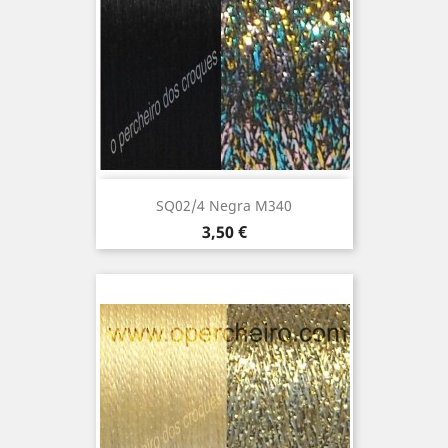
SQ02/4 Negra M340
Precio
3,50 €