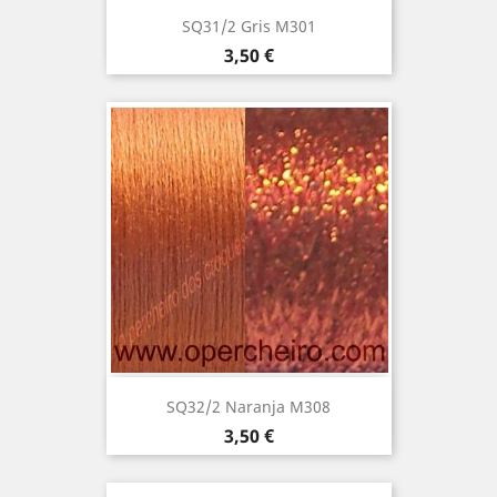
SQ31/2 Gris M301
Precio
3,50 €
SQ32/2 Naranja M308
Precio
3,50 €