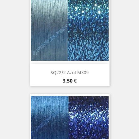
SQ22/2 Azul M309
Precio
3,50 €