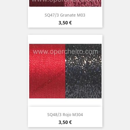
SQ47/3 Granate M03
Precio
3,50 €
SQ48/3 Rojo M304
Precio
3,50 €