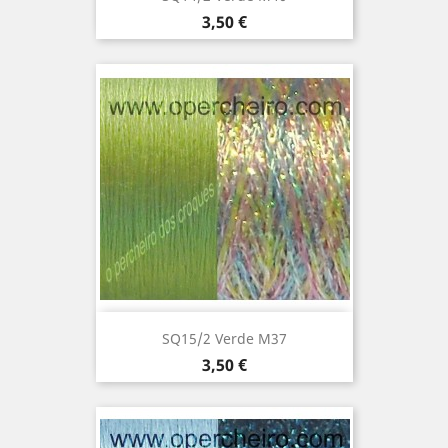
Precio
3,50 €
SQ15/2 Verde M37
Precio
3,50 €