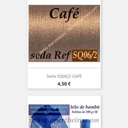
Seda SQ06/2 CAFÉ
Precio
4,50 €