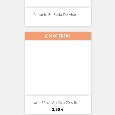
Pañuelo En Seda De Alsira...
¡EN OFERTA!
Lana 30% - Acrílico 70% Ref...
Precio
2,50 €