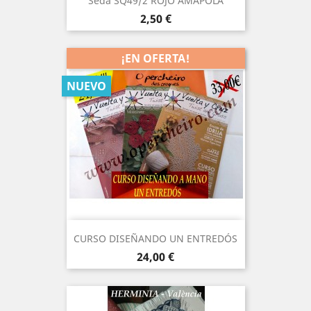
Seda SQ49/2 ROJO AMAPOLA
Precio
2,50 €
¡EN OFERTA!
NUEVO
CURSO DISEÑANDO UN ENTREDÓS
Precio
24,00 €