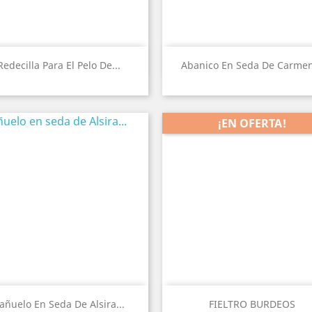
Vista rápida
Vista rápida


Redecilla Para El Pelo De...
Abanico En Seda De Carmen
¡EN OFERTA!
Vista rápida
Vista rápida


añuelo En Seda De Alsira...
FIELTRO BURDEOS