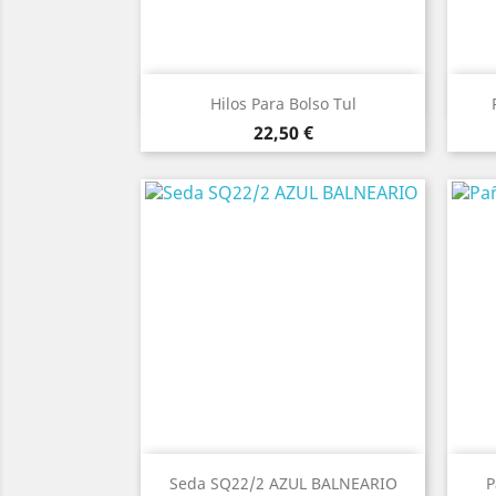
Vista rápida

Hilos Para Bolso Tul
Precio
22,50 €
Vista rápida

Seda SQ22/2 AZUL BALNEARIO
P