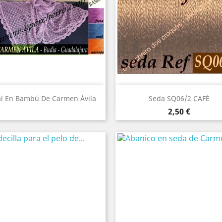
Vista rápida
Vista rápida


l En Bambú De Carmen Ávila
Seda SQ06/2 CAFÉ
Precio
2,50 €