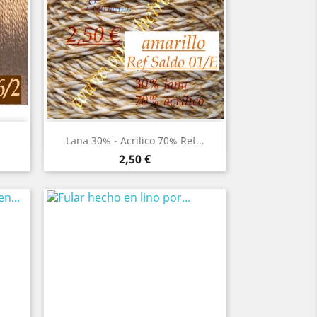
Vista rápida

Lana 30% - Acrílico 70% Ref...
Precio
2,50 €