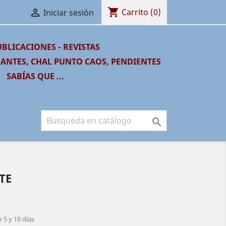
shopping_cart

Carrito
(0)
Iniciar sesión
BLICACIONES - REVISTAS
GANTES, CHAL PUNTO CAOS, PENDIENTES
SABÍAS QUE ...

TE
 5 y 10 días