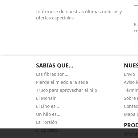
Infórmese de nuestras últimas noticias y
ofertas especiales
Pu
co
SABIAS QUE...
NUES
Las fibras son...
Envío
Pierde el miedo a la seda
Aviso l
Truco para aprovechar el hilo
Términ
El Mohair
Sobre 
El Lino es...
Contac
Un hilo es...
Mapa d
La Torsión
PRO
El Apresto
Oferta