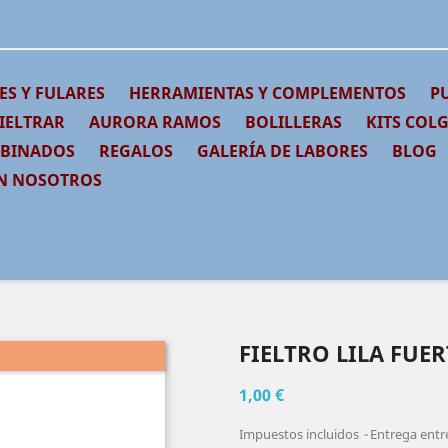
ES Y FULARES
HERRAMIENTAS Y COMPLEMENTOS
PU
IELTRAR
AURORA RAMOS
BOLILLERAS
KITS COL
MBINADOS
REGALOS
GALERÍA DE LABORES
BLOG
N NOSOTROS
FIELTRO LILA FUER
1,00 €
Impuestos incluidos
Entrega entre