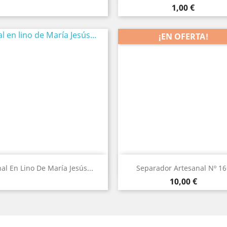
Precio
1,00 €
¡EN OFERTA!
Vista rápida
Vista rápida


al En Lino De María Jesús...
Separador Artesanal Nº 16
Precio
10,00 €