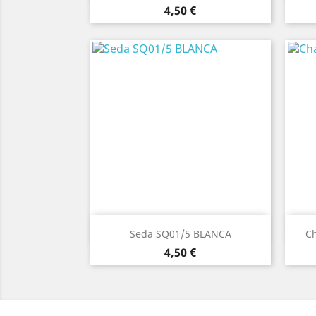
Precio
4,50 €
Vista rápida

Seda SQ01/5 BLANCA
Ch
Precio
4,50 €