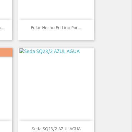
Vista rápida

...
Fular Hecho En Lino Por...
Vista rápida

Seda SQ23/2 AZUL AGUA