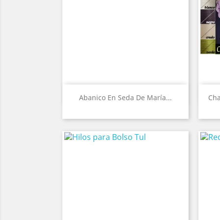
Vista rápida

Abanico En Seda De María...
Cha