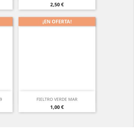
Precio
2,50 €
¡EN OFERTA!
Vista rápida

9
FIELTRO VERDE MAR
Precio
1,00 €