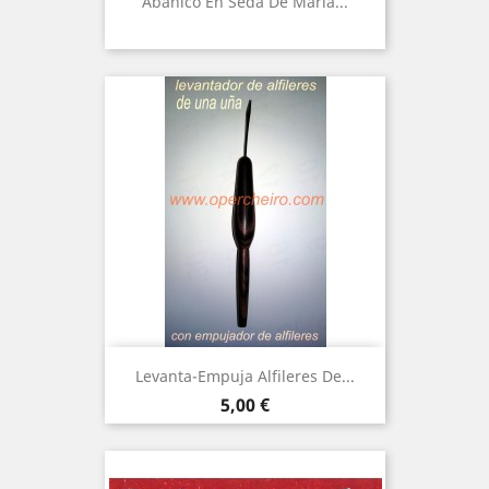
Abanico En Seda De María...
Levanta-Empuja Alfileres De...
Precio
5,00 €