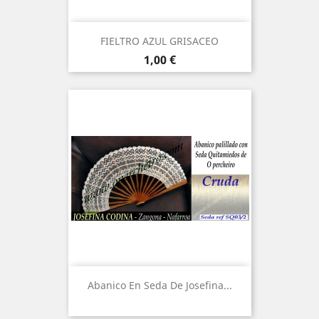
FIELTRO AZUL GRISACEO
Precio
1,00 €
Abanico En Seda De Josefina...