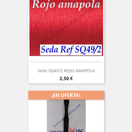
Seda SQ49/2 ROJO AMAPOLA
Precio
2,50 €
¡EN OFERTA!