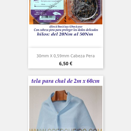
30mm X 0,59mm Cabeza Pera
Precio
6,50 €