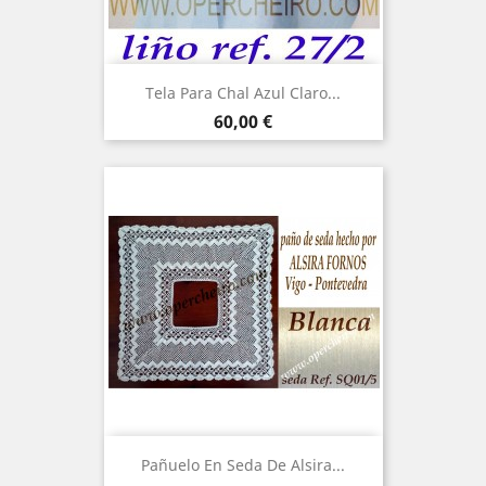
Tela Para Chal Azul Claro...
Precio
60,00 €
Pañuelo En Seda De Alsira...