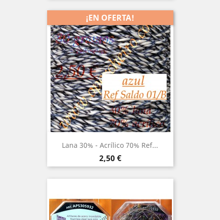
¡EN OFERTA!
Lana 30% - Acrílico 70% Ref...
Precio
2,50 €