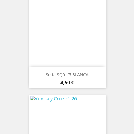
Seda SQ01/5 BLANCA
Precio
4,50 €