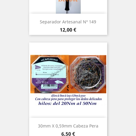
Separador Artesanal Nº 149
Precio
12,00 €
30mm X 0,59mm Cabeza Pera
Precio
6,50 €