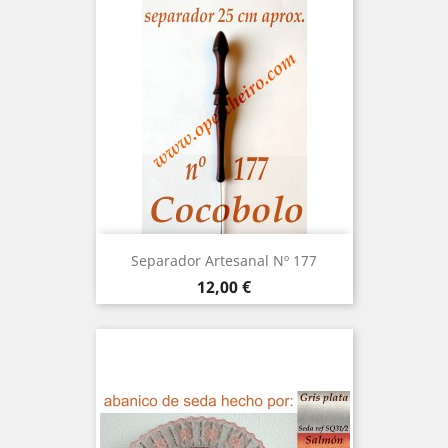
Separador Artesanal Nº 177
Precio
12,00 €