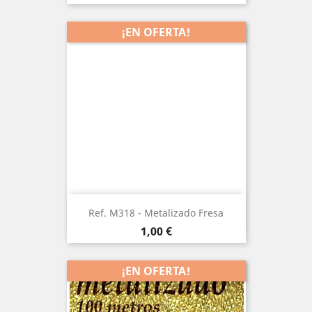
¡EN OFERTA!
Ref. M318 - Metalizado Fresa
Precio
1,00 €
¡EN OFERTA!