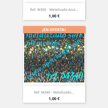
Ref. M305 - Metalizado Azul...
Precio
1,00 €
¡EN OFERTA!
Ref. M340 - Metalizado...
Precio
1,00 €