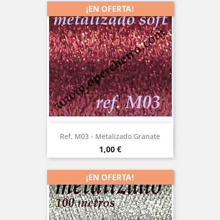
¡EN OFERTA!
Ref. M03 - Metalizado Granate
Precio
1,00 €
¡EN OFERTA!