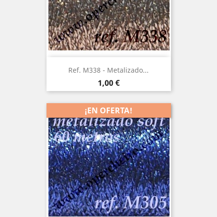
Ref. M338 - Metalizado...
Precio
1,00 €
¡EN OFERTA!