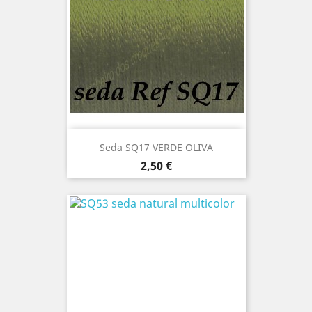
Seda SQ17 VERDE OLIVA
Precio
2,50 €