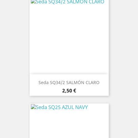
Seda SQ34/2 SALMÓN CLARO
Precio
2,50 €