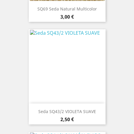
SQ69 Seda Natural Multicolor
Precio
3,00 €
Seda SQ43/2 VIOLETA SUAVE
Precio
2,50 €