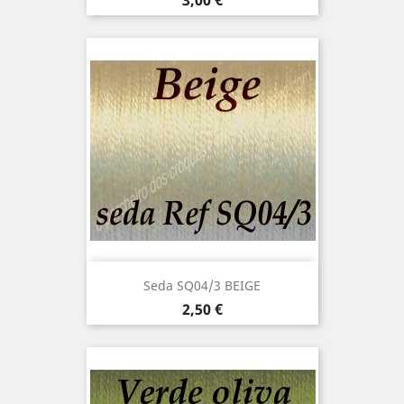
3,00 €
Seda SQ04/3 BEIGE
Precio
2,50 €