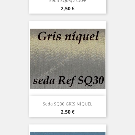
Seda SQ06/2 CAFÉ
Precio
2,50 €
Seda SQ30 GRIS NÍQUEL
Precio
2,50 €