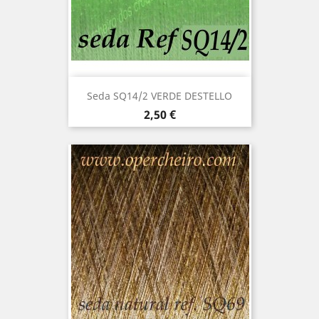
Seda SQ14/2 VERDE DESTELLO
Precio
2,50 €