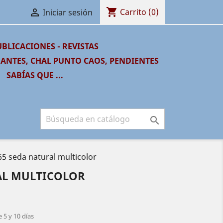
shopping_cart

Carrito
(0)
Iniciar sesión
BLICACIONES - REVISTAS
GANTES, CHAL PUNTO CAOS, PENDIENTES
SABÍAS QUE ...

5 seda natural multicolor
AL MULTICOLOR
 5 y 10 días