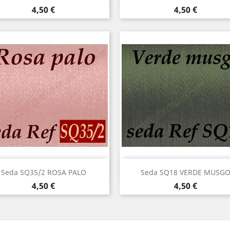
Precio
Precio
4,50 €
4,50 €
Vista rápida
Vista rápida


Seda SQ35/2 ROSA PALO
Seda SQ18 VERDE MUSG
Precio
Precio
4,50 €
4,50 €