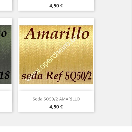
Precio
4,50 €
Vista rápida

O
Seda SQ50/2 AMARILLO
Precio
4,50 €