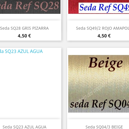
Vista rápida
Vista rápida


Seda SQ28 GRIS PIZARRA
Seda SQ49/2 ROJO AMAPO
Precio
Precio
4,50 €
4,50 €
Vista rápida
Vista rápida


Seda SQ23 AZUL AGUA
Seda SQ04/3 BEIGE