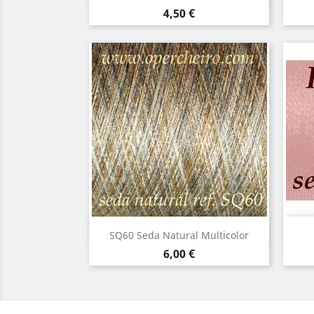
Precio
4,50 €
Vista rápida

SQ60 Seda Natural Multicolor
Precio
6,00 €