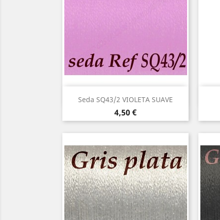
Vista rápida

Seda SQ43/2 VIOLETA SUAVE
Precio
4,50 €