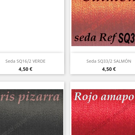
Vista rápida
Vista rápida


Seda SQ16/2 VERDE
Seda SQ33/2 SALMÓN
Precio
Precio
4,50 €
4,50 €