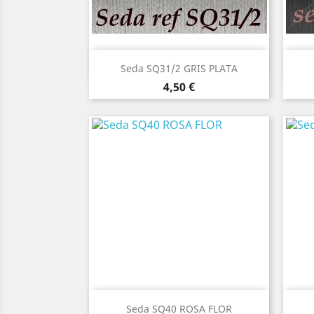
Vista rápida

Seda SQ31/2 GRIS PLATA
Precio
4,50 €
Vista rápida

Seda SQ40 ROSA FLOR