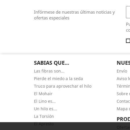
Infórmese de nuestras últimas noticias y
ofertas especiales
Pu
co
SABIAS QUE...
NUES
Las fibras son...
Envío
Pierde el miedo a la seda
Aviso l
Truco para aprovechar el hilo
Términ
El Mohair
Sobre 
El Lino es...
Contac
Un hilo es...
Mapa d
La Torsión
PRO
El Apresto
Oferta