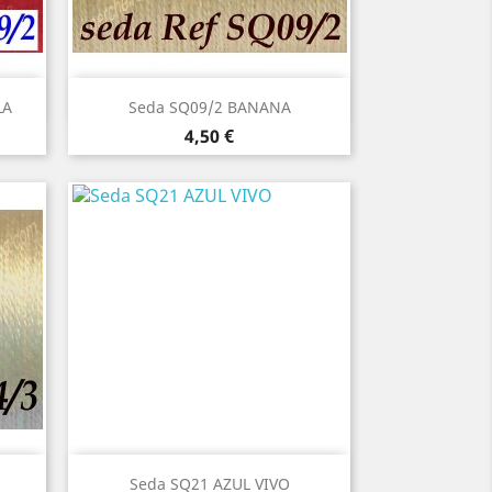
Vista rápida

LA
Seda SQ09/2 BANANA
Precio
4,50 €
Vista rápida

Seda SQ21 AZUL VIVO