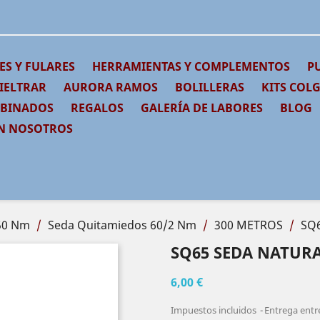
ES Y FULARES
HERRAMIENTAS Y COMPLEMENTOS
PU
IELTRAR
AURORA RAMOS
BOLILLERAS
KITS COL
MBINADOS
REGALOS
GALERÍA DE LABORES
BLOG
N NOSOTROS
150 Nm
Seda Quitamiedos 60/2 Nm
300 METROS
SQ6
SQ65 SEDA NATUR
6,00 €
Impuestos incluidos
Entrega entre