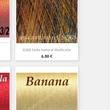
Vista rápida

SQ68 Seda Natural Multicolor
Precio
6,00 €