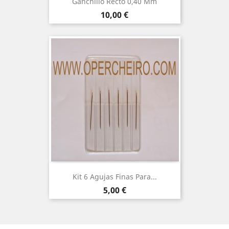
Ganchillo Recto 0,40 Mm
Precio
10,00 €
Kit 6 Agujas Finas Para...
Precio
5,00 €