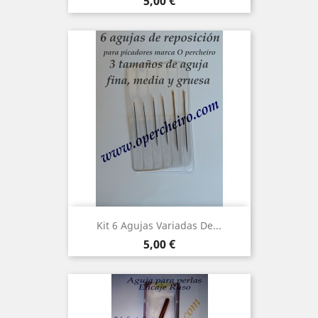
Precio
5,00 €
Kit 6 Agujas Variadas De...
Precio
5,00 €