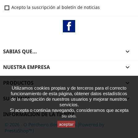
Acepto la suscripción al boletín de noticias
Facebook
SABIAS QUE...

NUESTRA EMPRESA

PRODUCTOS

Utilizamos cookies propias y de terceros para el correcto
funcionamiento de esta página, obtener datos estadísticos
SU CUENTA

de la navegación de nuestros usuarios y mejorar nuestros
servicios.
Si acepta o continúa navegando, consideramos que acepta
INFORMACIÓN DE LA TIENDA
su uso.
© 2026 - O Percheiro dos Croques (Powered by
aceptar
PrestaShop™)